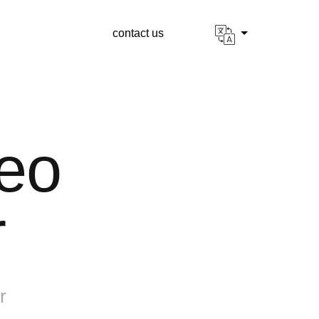
contact us
eo
r
r