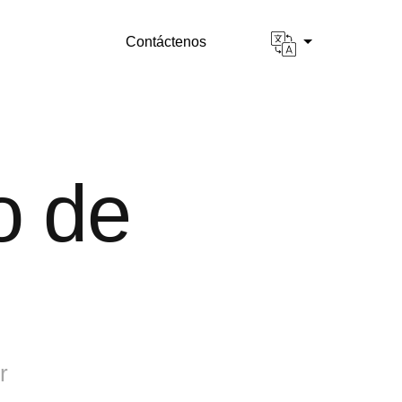
Contáctenos
o de
r