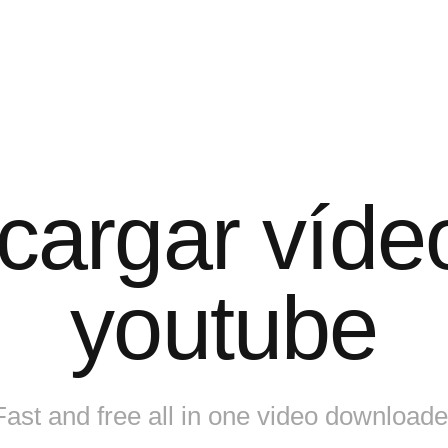
cargar víde
youtube
Fast and free all in one video downloade