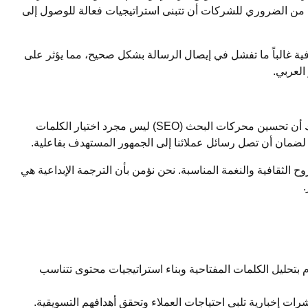
صبح من الضروري للشركات أن تتبنى استراتيجيات فعالة للوصول إلى
فية غالباً ما تفشل في إيصال الرسالة بشكل صحيح، مما يؤثر على
العربي.
“، نتميز بفهمنا العميق للغة العربية وثقافتها، مما يمكننا من تقديم خدمات SEO عربية متقدمة وفعالة. نحن ندرك أن تحسين محركات البحث (SEO) ليس مجرد اختيار الكلمات
لضمان أن تصل رسائل عملائنا إلى الجمهور المستهدف بفاعلية.
 الثقافية والنغمة المناسبة. نحن نؤمن بأن الترجمة الإبداعية هي
.
نقوم بتحليل الكلمات المفتاحية وبناء استراتيجيات محتوى تتناسب
رات إخبارية تلبي احتياجات العملاء وتحقق أهدافهم التسويقية.