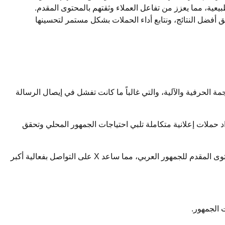
عية، مما يعزز من تفاعل العملاء وثقتهم بالمحتوى المقدم.
 أفضل النتائج، ونتابع أداء الحملات بشكل مستمر لتحسينها
الذكاء الاصطناعي مثل بارد. كانت LOINBRIDGE تواجه تحديات مع الترجمة الحرفية والآلية، والتي غالباً ما كانت تفشل في إيصال الرسالة
ا بإعداد حملات إعلانية متكاملة تلبي احتياجات الجمهور المحلي وتحقق
Twitter المعروفة حاليا باسم X: قمنا بتطوير طرق الترجمة والكتابة والمحتوى العربي المخصص للتسويق لشركة X. عملنا على تحسين المحتوى المقدم للجمهور العربي، مما ساعد X على التواصل بفعالية أكبر
 الجمهور.